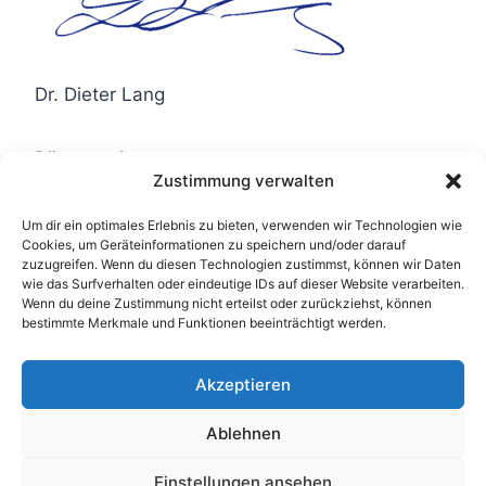
Dr. Dieter Lang
Bürgermeister
Zustimmung verwalten
Um dir ein optimales Erlebnis zu bieten, verwenden wir Technologien wie
Cookies, um Geräteinformationen zu speichern und/oder darauf
zuzugreifen. Wenn du diesen Technologien zustimmst, können wir Daten
wie das Surfverhalten oder eindeutige IDs auf dieser Website verarbeiten.
Wenn du deine Zustimmung nicht erteilst oder zurückziehst, können
Impressum
Datenschutzerklärung
bestimmte Merkmale und Funktionen beeinträchtigt werden.
Cookie-Richtlinie (EU)
Akzeptieren
Ablehnen
© 2026
Technik und Design:
Dirk
Dietzenbacher
Hill Online Business
, Theme
Einstellungen ansehen