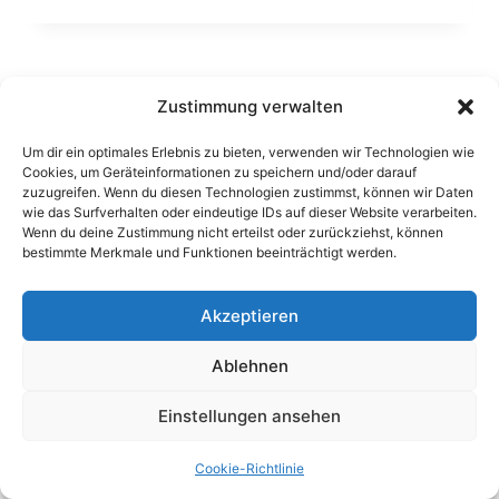
Zustimmung verwalten
Um dir ein optimales Erlebnis zu bieten, verwenden wir Technologien wie
Cookies, um Geräteinformationen zu speichern und/oder darauf
zuzugreifen. Wenn du diesen Technologien zustimmst, können wir Daten
wie das Surfverhalten oder eindeutige IDs auf dieser Website verarbeiten.
Wenn du deine Zustimmung nicht erteilst oder zurückziehst, können
Impressum
Datenschutzerklärung
bestimmte Merkmale und Funktionen beeinträchtigt werden.
Cookie-Richtlinie (EU)
Akzeptieren
Ablehnen
© 2026
Technik und Design:
Dirk
Dietzenbacher
Hill Online Business
, Theme
Einstellungen ansehen
Golfmeisterschaften
von
Kadence WP
Cookie-Richtlinie